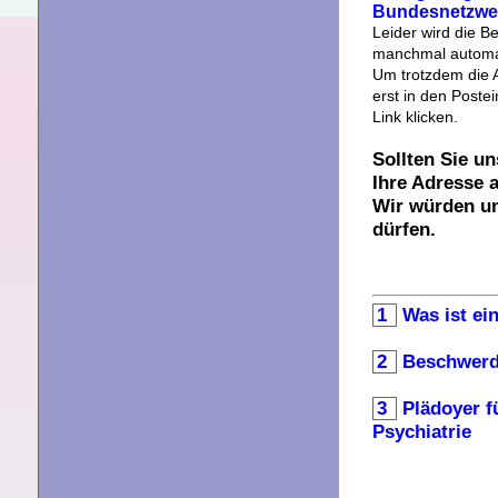
Bundesnetzwe
Leider wird die B
manchmal automa
Um trotzdem die 
erst in den Post
Link klicken.
Sollten Sie un
Ihre Adresse 
Wir würden un
dürfen.
1
Was ist ei
2
Beschwerde
3
Plädoyer f
Psychiatrie