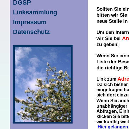
DGSP
Sollten Sie ei
Linksammlung
bitten wir Sie
Impressum
neue Stelle i
Datenschutz
Um den Interne
Än
wir Sie bei
zu geben;
Wenn Sie ein
Liste der Bes
die richtige B
Adre
Link zum
Da sich bisher 
eingetragen ha
sich dort einz
Wenn Sie auch
unabhängiger 
Abfragen, Einl
klicken Sie bi
wir künftig wei
Hier gelangen 