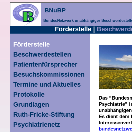
BNuBP
BundesNetzwerk unabhängiger Beschwerdestelle
Förderstelle |
Beschwerde
Förderstelle
Beschwerdestellen
Patientenfürsprecher
Besuchskommissionen
Termine und Aktuelles
Protokolle
Das “Bundesn
Grundlagen
Psychiatrie” 
unabhängigen
Ruth-Fricke-Stiftung
Es dient dem 
Interessenver
Psychiatrienetz
bundesnetzwe